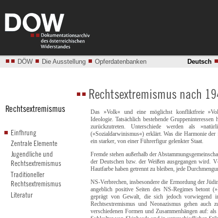
DÖW
Die Ausstellung
Opferdatenbanken
Deutsch
Das »Volk« und eine möglichst konfliktfreie »Vo
Ideologie. Tatsächlich bestehende Gruppeninteressen 
zurückzutreten. Unterschiede werden als »natü
(»Sozialdarwinismus«) erklärt. Was die Harmonie der 
ein starker, von einer Führerfigur gelenkter Staat.
Fremde stehen außerhalb der Abstammungsgemeinschaft
der Deutschen bzw. der Weißen ausgegangen wird. V
Hautfarbe haben getrennt zu bleiben, jede Durchmengun
NS-Verbrechen, insbesondere die Ermordung der Jüdi
angeblich positive Seiten des NS-Regimes betont (»
geprägt von Gewalt, die sich jedoch vorwiegend in
Rechtsextremismus und Neonazismus gehen auch zu 
verschiedenen Formen und Zusammenhängen auf: als o