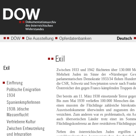
DÖW
Die Ausstellung
Opferdatenbanken
Deutsch
Zwischen 1933 und 1942 flüchteten über 130.000 Me
Mehrheit Juden im Sinne der »Nürnberger Gese
parlamentarischen Demokratie 1933/34 flohen Hundert
die CSR, Schweiz und Sowjetunion sowie nach Frankr
Österreicher den gegen Franco kämpfenden Truppen de
Der bereits am 11. März 1938 einsetzende Terror gegen
Bis zum Mai 1939 verließen 100.000 Menschen das L
einen mussten die Flüchtlinge zahlreiche bürokrat
Ausreisedokumente überwinden und zugunsten des
verzichten. Zum anderen war es problematisch, ein As
auch überseeischen Länder trotz einer im Sommer
Flüchtlingskonferenz an ihrer restriktiven Flüchtlingspo
Neben den österreichischen Juden ergriffen